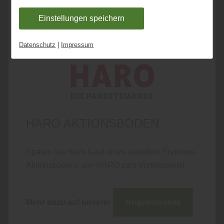
Leistungen auf der Webseite zur Verfügung stehen
Einstellungen speichern
können. Ihre Einwilligung können Sie jederzeit
KI-generiert
widerrufen und in den Cookie-Einstellungen
Datenschutz
|
Impressum
entsprechend ändern. In unseren
Datenschutzhinweisen
finden Sie weitere
entsprechende Informationen.
MEISTER - AKUSTIKPANEELE
Acoustic Sense
HARO AKTIONSBÖDEN
Meister Werke
Wand und Decke
Paneele
Sparen Sie beim Kauf eines aktuellen Premium-
Aktionsbodens von HARO zum Vorteilspreis!
Mehr dazu auf unserer
Angebotsseite