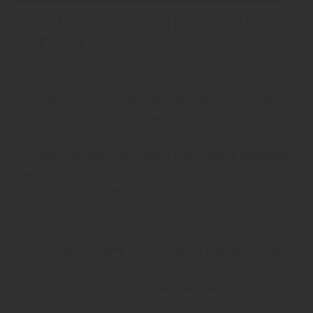
EINE UNTERKONSTRUKTION
ENTFÄLLT
„Im Gegensatz zu dem mit Nut und Feder ausgestatteten
Profilholz klebt der Handwerker das Paneel direkt auf die
Wand. Ein Streichen und Grundieren der
Wandverkleidung ist nicht notwendig. Die Fliesen sind
auf einer Holzplatte oder einem Textilgewebe vormontiert
und somit sofort einsatzbereit.
3D-Verblender aus Echtholz gibt es in verschiedenen
Formen zahlreichen holzigen Nuancen. Von hell bis
dunkel und von dezent bis lebendig gemasert gibt es eine
reiche Auswahl. Somit entsteht mit ein paar geschickten
Handgriffen entweder eine topmoderne oder auch
rustikale Atmosphäre. “, so Holz Fichtl aus Hohenfurch.