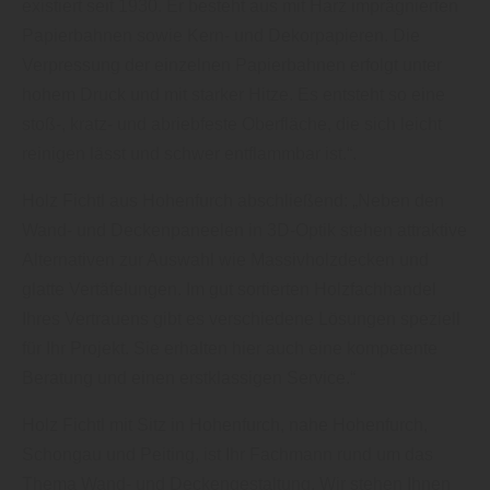
existiert seit 1930. Er besteht aus mit Harz imprägnierten
Papierbahnen sowie Kern- und Dekorpapieren. Die
Verpressung der einzelnen Papierbahnen erfolgt unter
hohem Druck und mit starker Hitze. Es entsteht so eine
stoß-, kratz- und abriebfeste Oberfläche, die sich leicht
reinigen lässt und schwer entflammbar ist.“.
Holz Fichtl aus Hohenfurch abschließend: „Neben den
Wand- und Deckenpaneelen in 3D-Optik stehen attraktive
Alternativen zur Auswahl wie Massivholzdecken und
glatte Vertäfelungen. Im gut sortierten Holzfachhandel
Ihres Vertrauens gibt es verschiedene Lösungen speziell
für Ihr Projekt. Sie erhalten hier auch eine kompetente
Beratung und einen erstklassigen Service.“
Holz Fichtl mit Sitz in Hohenfurch, nahe Hohenfurch,
Schongau und Peiting, ist Ihr Fachmann rund um das
Thema Wand- und Deckengestaltung. Wir stehen Ihnen