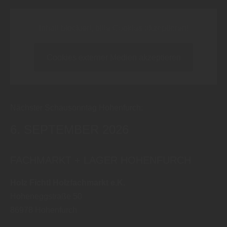
Inhalt blockiert, bitte Cookies akzeptieren!
Cookies externer Medien akzeptieren
Nächster Schausonntag Hohenfurch:
6. SEPTEMBER 2026
FACHMARKT + LAGER HOHENFURCH
Holz Fichtl Holzfachmarkt e.K.
Hoheneggstraße 50
86978
Hohenfurch