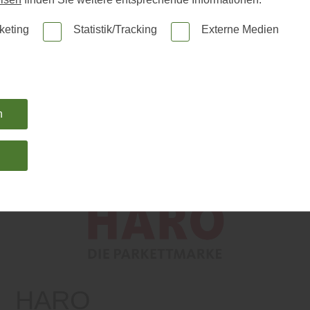
ND MARKISE
keting
Statistik/Tracking
Externe Medien
RATUNG + MONTA
n
Unser Service
Online-Kataloge
KI-generiert
n
HARO