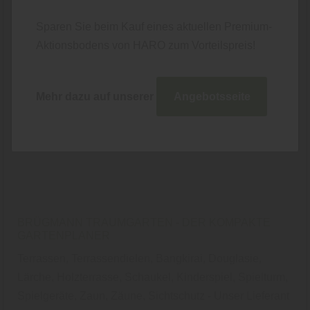
Sparen Sie beim Kauf eines aktuellen Premium-
Aktionsbodens von HARO zum Vorteilspreis!
Mehr dazu auf unserer
Angebotsseite
BRÜGMANN TRAUMGARTEN - DER KOMPAKTE
GARTENPLANER
Terrassen, Terrassendielen, Bangkirai, Douglasie,
Lärche, Holzterrasse, Schaukel, Kinderspiel, Spielturm,
Spielgeräte, Zaun, Zäune, Sichtschutz - Unser Lieferant