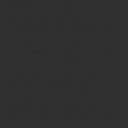
Klippsystemen) verhilft mit weniger Zeitaufwand den
Belag in kürzer Zeit zu montieren.
Im Holzfachmarkt in Hohenfurch finden Kunden
kompetente Beratung und Anwendertipps. Holz Fichtl
erklärt: „Viele unserer Kunden überzeugt neben der
Langlebigkeit ebenso der umweltfreundliche Aspekt des
innovativen Materials.“ Und der kann sich sehen lassen:
Bis zu vier Mal lassen sich WPC-Produktionsreste und
Altmaterial recyceln und zu neuen Dielen
wiederverarbeiten. Der Werkstoff macht aufgrund seiner
Eigenschaften auch den Einsatz der bisher
widerstandsfähigsten tropischen Harthölzer überflüssig.
Nachhaltigkeit, die in Sachen Klimaschutz ein gutes
Gewissen nach dem Kauf hinterlässt. Kommen Sie zu
Holz Fichtl in Hohenfurch - dem Fachmarkt rund ums
Holz für die Region Hohenfurch, Schongau und Peiting.