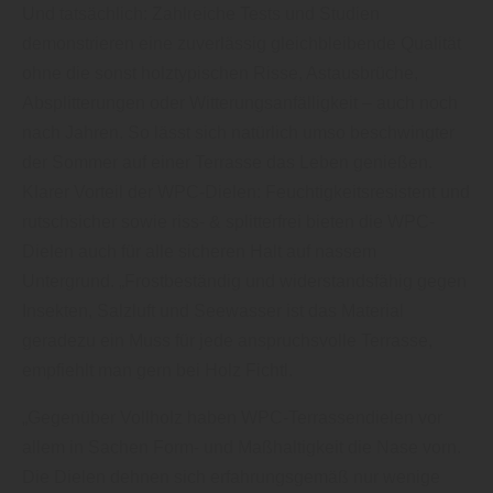
Und tatsächlich: Zahlreiche Tests und Studien
demonstrieren eine zuverlässig gleichbleibende Qualität
ohne die sonst holztypischen Risse, Astausbrüche,
Absplitterungen oder Witterungsanfälligkeit – auch noch
nach Jahren. So lässt sich natürlich umso beschwingter
der Sommer auf einer Terrasse das Leben genießen.
Klarer Vorteil der WPC-Dielen: Feuchtigkeitsresistent und
rutschsicher sowie riss- & splitterfrei bieten die WPC-
Dielen auch für alle sicheren Halt auf nassem
Untergrund. „Frostbeständig und widerstandsfähig gegen
Insekten, Salzluft und Seewasser ist das Material
geradezu ein Muss für jede anspruchsvolle Terrasse,
empfiehlt man gern bei Holz Fichtl.
„Gegenüber Vollholz haben WPC-Terrassendielen vor
allem in Sachen Form- und Maßhaltigkeit die Nase vorn.
Die Dielen dehnen sich erfahrungsgemäß nur wenige