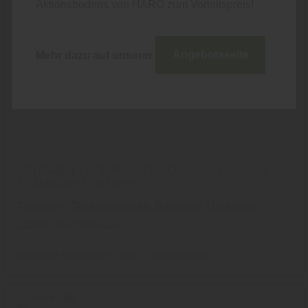
Aktionsbodens von HARO zum Vorteilspreis!
Mehr dazu auf unserer
Angebotsseite
BRÜGMANN DREAMDECK BODENDIELEN UND
TRAUMGARTEN LICHT
Terrassen, Terrassendielen, Bangkirai, Douglasie,
Lärche, Holzterrasse
Brügmann Traumgarten
Garten
Terrassendielen