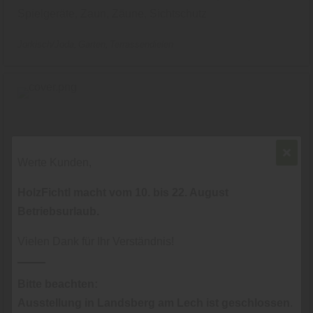
Spielgeräte, Zaun, Zäune, Sichtschutz
Jorkisch/Joda
Garten
Terrassendielen
Werte Kunden,
HolzFichtl macht vom 10. bis 22. August
Betriebsurlaub.
Vielen Dank für Ihr Verständnis!
Bitte beachten:
Ausstellung in Landsberg am Lech ist geschlossen
.