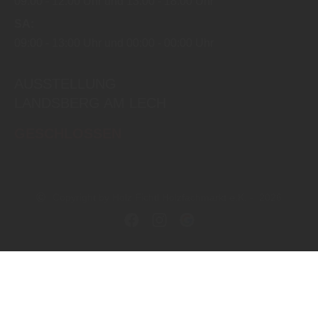
09:00
12:00 Uhr
13:00
18:00 Uhr
SA
09:00
13:00 Uhr
00:00
00:00 Uhr
AUSSTELLUNG
LANDSBERG AM LECH
GESCHLOSSEN
Copyright by Holz Fichtl Holzfachmarkt e.K. - 2026
In Kooperation mit dem