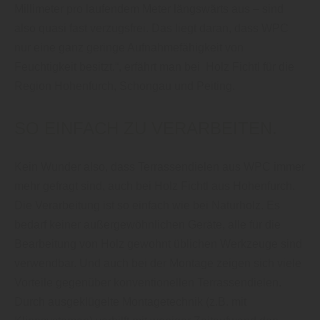
Millimeter pro laufendem Meter längswärts aus – sind
also quasi fast verzugsfrei. Das liegt daran, dass WPC
nur eine ganz geringe Aufnahmefähigkeit von
Feuchtigkeit besitzt.“, erfährt man bei Holz Fichtl für die
Region Hohenfurch, Schongau und Peiting.
SO EINFACH ZU VERARBEITEN.
Kein Wunder also, dass Terrassendielen aus WPC immer
mehr gefragt sind, auch bei Holz Fichtl aus Hohenfurch.
Die Verarbeitung ist so einfach wie bei Naturholz. Es
bedarf keiner außergewöhnlichen Geräte, alle für die
Bearbeitung von Holz gewohnt üblichen Werkzeuge sind
verwendbar. Und auch bei der Montage zeigen sich viele
Vorteile gegenüber konventionellen Terrassendielen.
Durch ausgeklügelte Montagetechnik (z.B. mit