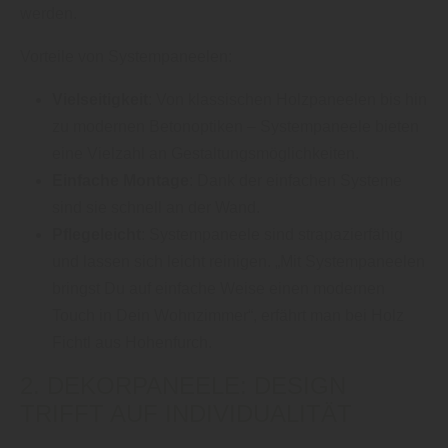
werden.
Vorteile von Systempaneelen:
Vielseitigkeit
: Von klassischen Holzpaneelen bis hin
zu modernen Betonoptiken – Systempaneele bieten
eine Vielzahl an Gestaltungsmöglichkeiten.
Einfache Montage
: Dank der einfachen Systeme
sind sie schnell an der Wand.
Pflegeleicht
: Systempaneele sind strapazierfähig
und lassen sich leicht reinigen. „Mit Systempaneelen
bringst Du auf einfache Weise einen modernen
Touch in Dein Wohnzimmer“, erfährt man bei Holz
Fichtl aus Hohenfurch.
2. DEKORPANEELE: DESIGN
TRIFFT AUF INDIVIDUALITÄT