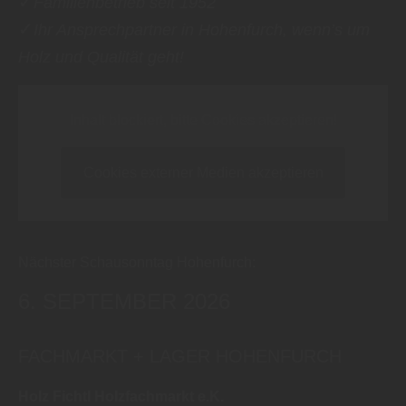
✓
Familienbetrieb seit 1952
✓
Ihr Ansprechpartner in Hohenfurch, wenn’s um
Holz und Qualität geht!
Inhalt blockiert, bitte Cookies akzeptieren!
Cookies externer Medien akzeptieren
Nächster Schausonntag Hohenfurch:
6. SEPTEMBER 2026
FACHMARKT + LAGER HOHENFURCH
Holz Fichtl Holzfachmarkt e.K.