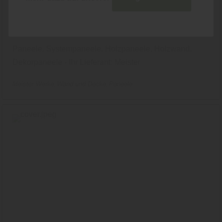
MEISTER PANEELE
Paneele, Systempaneele, Holzpaneele, Holzwand,
Dekorpaneele - Ihr Lieferant: Meister
Meister Werke
Wand und Decke
Paneele