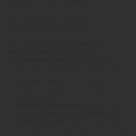
die Möbel und Einbauten installiert werden.
WIE ISOLIERE ICH MEIN
WOHNMOBIL RICHTIG?
Holz Fichtl aus Hohenfurch: „Die
Isolierung
ist ein
wesentlicher Bestandteil des Ausbaus, da
sie
das
Wohnmobil
gegen Kälte und Hitze schützt.“
Dafür eignen sich folgende Materialien besonders gut:
Holzfaserdämmplatten:
Sie sind ökologisch, haben
hervorragende Dämmeigenschaften und lassen sich
einfach verarbeiten.
Korkplatten:
Diese natürliche Dämmung ist nicht
nur nachhaltig, sondern auch leicht und flexibel.
Armaflex-Dämmstoffe:
Sie sind sehr leicht und
bieten eine starke Wärmedämmung, ideal für Decken