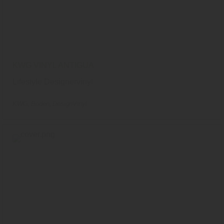
KWG VINYL ANTIGUA
Lifestyle Designervinyl
KWG
Boden
DesignVinyl