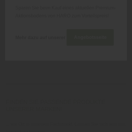
Sie haben Fragen zum Wohnmobil-Ausbau und den
Sparen Sie beim Kauf eines aktuellen Premium-
passenden Materialien?
Aktionsbodens von HARO zum Vorteilspreis!
Kontaktieren Sie uns für eine kompetente Beratung
unter:
Mehr dazu auf unserer
Angebotsseite
✆ +49 (0) 8861 - 23 13-0 | ✉
info@holzfichtl.de
FINDEN SIE PASSENDE PRODUKTE
UNSERER MARKEN!
... vor Ort in unserem Fachmarkt. Lassen Sie sich von uns