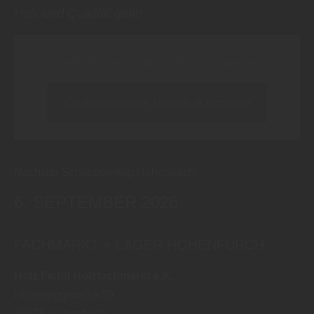
Holz und Qualität geht!
Inhalt blockiert, bitte Cookies akzeptieren!
Cookies externer Medien akzeptieren
Nächster Schausonntag Hohenfurch:
6. SEPTEMBER 2026
FACHMARKT + LAGER HOHENFURCH
Holz Fichtl Holzfachmarkt e.K.
Hoheneggstraße 50
86978
Hohenfurch