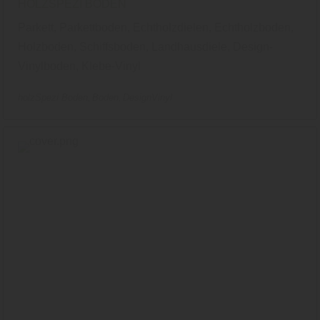
HOLZSPEZI BODEN
Parkett, Parkettboden, Echtholzdielen, Echtholzboden,
Holzboden, Schiffsboden, Landhausdiele, Design-
Vinylboden, Klebe-Vinyl
holzSpezi Boden
Boden
DesignVinyl