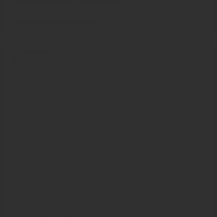
Vinyl, Vinylboden, Designboden
Gunreben
Boden
DesignVinyl