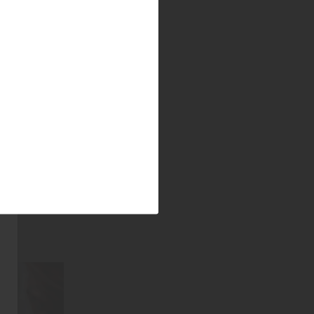
Freien
etter
 vor allem
 auf Hölzer
von
e in den
 der
auchsklassen
 definiert,
ssen