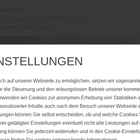
Holz Fichtl
Hoheneggstraße 50 · 86978 Hohenfurch
Telefon: 08861 2313-0
INSTELLUNGEN
ch auf unserer Webseite zu ermöglichen, setzen wir sogenannt
ür die Steuerung und den reibungslosen Betrieb unserer komm
erwenden wir Cookies zur anonymen Erhebung von Statistiken s
sonalisierter Inhalte auch nach dem Besuch unserer Webseite 
EINSATZ VON HOLZ IM
ungen können Sie selbst entscheiden, ob und welche Cookies S
er getätigten Einstellungen eventuell nicht alle Leistungen au
IEN
gung können Sie jederzeit widerrufen und in den Cookie-Einste
isen
finden Sie weitere entsprechende Informationen.