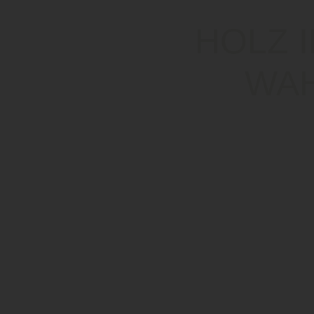
HOLZ I
WAH