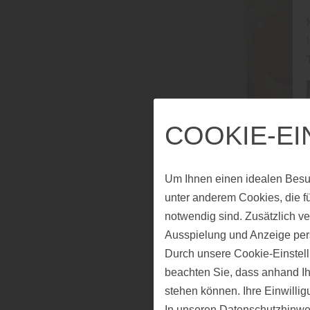
COOKIE-E
Um Ihnen einen idealen Besu
unter anderem Cookies, die f
notwendig sind. Zusätzlich v
Ausspielung und Anzeige per
DER 
Durch unsere Cookie-Einstell
beachten Sie, dass anhand Ihr
FRE
stehen können. Ihre Einwilli
In unseren
Datenschutzhinwe