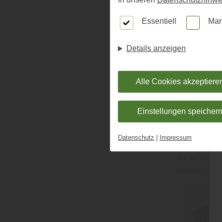
„
Im Gegensa
Essentiell
Mar
eingesetzt w
ausgesetzt, 
Details anzeigen
verschiedene
auswirken, b
Alle Cookies akzeptiere
Feuchtigkeit
Rissen und V
Einstellungen speicher
Holz Fichtl 
jeweiligen H
Datenschutz
|
Impressum
werden in DI
die für eine
betreffen hie