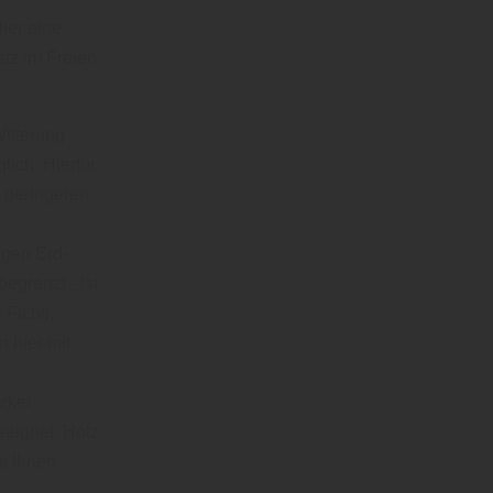
ier eine
tz im Freien
itterung
ich. Hierfür
m geringeren
igen Erd-
egrenzt - ist
 Fichtl,
 hier mit
rker
eeignet. Holz
t Ihnen