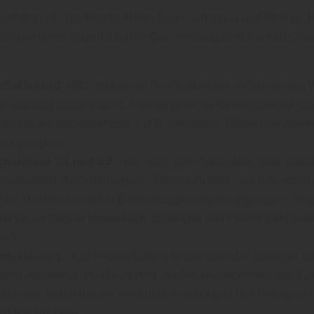
 Fachmann für die Region Hohenfurch, Schongau und Peiting: „H
cht und grobe Erläuterung der Gebrauchsklassen, die den Einsa
hsklasse 2:
Holz, das weder dem Erdkontakt noch direkt der W
swaschung ausgesetzt ist. Vorübergehende Befeuchtung ist mögl
 der Dauerhaftigkeitsklasse 3 (z.B. Douglasie, Lärche) mit eine
teil geeignet.
hsklasse 3.1 und 3.2:
Holz nicht unter Dach, aber ohne ständ
serkontakt. Anreicherung von Wasser im Holz - auch räumlich b
ten. Hierfür ist Holz der Dauerhaftigkeitsklasse 2 geeignet. Holz
n für die Region Hohenfurch, Schongau und Peiting steht Ihnen
Seite.
hsklasse 4:
Holz in dauerhaftem Erdkontakt oder ständiger sta
ung ausgesetzt. Hierfür ist Holz der Dauerhaftigkeitsklasse 1 g
Fachmann für die Region Hohenfurch, Schongau und Peiting steh
mit Rat zur Seite."