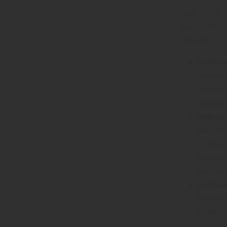
Holz Fichtl,
kurze Übersi
erläutern:
Gebrauc
oder Au
ist Holz
Splintan
Gebrauc
oder Was
zu erwar
Fachman
Rat zur 
Gebrauc
Befeucht
Fichtl 
hierbei 