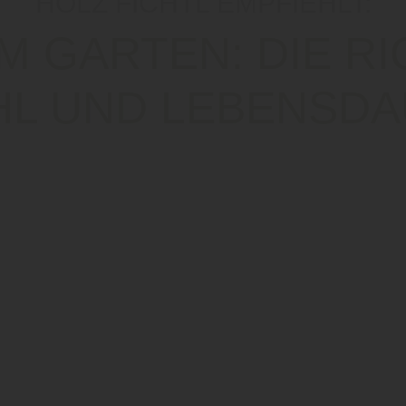
HOLZ FICHTL EMPFIEHLT:
M GARTEN: DIE R
L UND LEBENSD