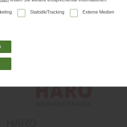
tz zu einer Verwendung in Innenräumen
sind Hölzer, die im 
keting
Statistik/Tracking
Externe Medien
erden, weitaus stärker gefährdet. Sie sind nicht nur Wind und W
sondern auch zahlreichen holzfressenden Schädlingen, darunter
n Käferarten. Auch der erdige Boden in Ihrem Garten kann sich
eispielsweise in Form von schädlichen Pilzen. Das Speichern 
n
 setzt Holz ebenso zu wie die Ablagerung von Schmutz oder Erd
ertiefungen“, erfährt man bei Holz Fichtl aus Hohenfurch.
KI-generiert
n
aus Hohenfurch weiter: „Im Fachhandel wird die Beanspruchung
ölzer in Form von
Gebrauchsklassen (GK)
definiert. Die Gebr
N 68800-1 beschrieben. Dort sind die Gebrauchsklassen in 0 – 5
 unterschiedliche Beanspruchung stehen. Die ersten beiden Kla
rbei ausschließlich Innenbauteile.“
HARO