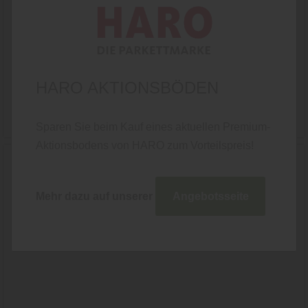
Datenschutzhinweisen
finden Sie weitere
entsprechende Informationen.
HÖRMANN - AKTIONSPRODUKTE 2026
Garagentore, Haustüren, Nebeneingangstüren,
HARO AKTIONSBÖDEN
Zimmertüren und Stauraumsysteme
Hörmann
Türen
Innen- und Zimmertüren
Sparen Sie beim Kauf eines aktuellen Premium-
Aktionsbodens von HARO zum Vorteilspreis!
Mehr dazu auf unserer
Angebotsseite