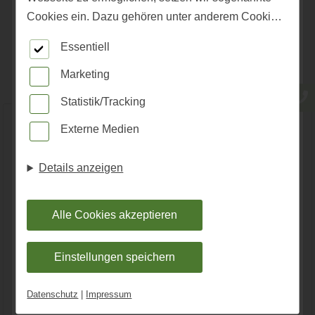
UNSERER MARKEN!
Cookies ein. Dazu gehören unter anderem Cookies,
die für die Steuerung und den reibungslosen Betrieb
Essentiell
... vor Ort in unserem Fachmarkt. Lassen Sie sich von uns
unserer kommerziellen Unternehmensseite
kompetent beraten.
notwendig sind. Zusätzlich verwenden wir Cookies
Marketing
zur anonymen Erhebung von Statistiken sowie
Statistik/Tracking
solche, die zur Ausspielung und Anzeige
Externe Medien
personalisierter Inhalte auch nach dem Besuch
unserer Webseite eingesetzt werden können. Durch
Details anzeigen
unsere Cookie-Einstellungen können Sie selbst
entscheiden, ob und welche Cookies Sie zulassen
möchten. Bitte beachten Sie, dass anhand Ihrer
Alle Cookies akzeptieren
getätigten Einstellungen eventuell nicht alle
Leistungen auf der Webseite zur Verfügung stehen
Einstellungen speichern
können. Ihre Einwilligung können Sie jederzeit
KI-generiert
widerrufen und in den Cookie-Einstellungen
Datenschutz
|
Impressum
entsprechend ändern. In unseren