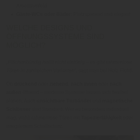
Arbeitsumfeld
Gäste-WCs oder Bäder:
Platzsparend und elegant
WELCHE DESIGNS UND
ÖFFNUNGSSYSTEME SIND
MÖGLICH?
„Flächenbündig heißt nicht eintönig – es gibt rahmenlose
Türen in zahlreichen Varianten“
, sagt man bei Holz Fichtl.
Ob
drückend
oder
ziehend
,
nach innen
oder
nach
außen
öffnend – moderne Systeme lassen sich flexibel
planen. Auch
unsichtbare Türbänder
und
magnetische
Schlösser
sind Standard. Wer es besonders individuell
mag, wählt rahmenlose Türen mit
Tapezierfähigkeit
oder
integriertem Schallschutz.