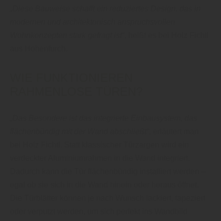
„Diese Bauweise schafft ein reduziertes Design, das in
modernen und architektonisch anspruchsvollen
Wohnkonzepten stark gefragt ist“
, heißt es bei Holz Fichtl
aus Hohenfurch.
WIE FUNKTIONIEREN
RAHMENLOSE TÜREN?
„Das Besondere ist das integrierte Einbausystem, das
flächenbündig mit der Wand abschließt“
, erläutert man
bei Holz Fichtl. Statt klassischer Türzargen wird ein
verdeckter Aluminiumrahmen in die Wand integriert.
Dadurch kann die Tür flächenbündig installiert werden –
egal ob sie sich in die Wand hinein oder heraus öffnet.
Die Türblätter können je nach Wunsch lackiert, tapeziert
oder verputzt werden, um sich perfekt ins Wandbild