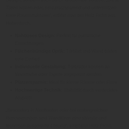
Türen wirken edel, sind platzsparend und unterstützen
klare Raumstrukturen“
, erfährt man bei Holz Fichtl aus
Hohenfurch.
Nahtloses Design:
Perfekt für puristische
Einrichtungen
Flächenbündige Optik:
Türblatt und Wand bilden
eine Einheit
Individuelle Gestaltung:
Türblätter können an
Wandfarbe oder Tapete angepasst werden
Platzersparnis:
Ideal für kleine Räume oder Flure
Hochwertige Technik:
Stabilität durch verdecktes
Aluprofil
„Besonders in Neubauten oder bei umfangreichen
Renovierungen sind Wandtüren eine stilvolle und
technisch ausgereifte Lösung“
, empfiehlt Holz Fichtl.