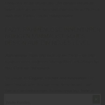
Know-how für die Umsetzung.
„Wir beraten individuell,
liefern alles aus einer Hand und unterstützen auf Wunsch
auch beim Einbau“
, so der Holzspezialist.
FAZIT: RAHMENLOSE INNENTÜREN
BRINGEN MINIMALISTISCHES
DESIGN AUF EIN NEUES LEVEL
„Rahmenlose Türen sind nicht nur ein Trend – sie sind
Ausdruck eines modernen Wohngefühls“, erklärt man bei
Holz Fichtl aus Hohenfurch.
Sie stehen für
Eleganz, Klarheit und Innovation
. Ob
beim Neubau oder im Zuge einer Renovierung – wer
Wert auf ein hochwertiges Raumkonzept legt, findet in
diesen
Innentüren
eine stilvolle Lösung.
Werte Kunden,