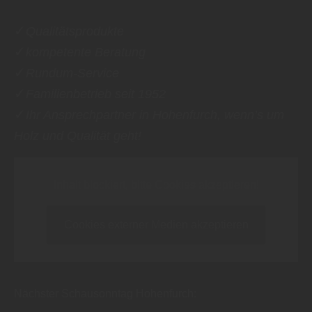
✓
Qualitätsprodukte
✓
kompetente Beratung
✓
Rundum-Service
✓
Familienbetrieb seit 1952
✓
Ihr Ansprechpartner in Hohenfurch, wenn’s um
Holz und Qualität geht!
Inhalt blockiert, bitte Cookies akzeptieren!
Cookies externer Medien akzeptieren
Nächster Schausonntag Hohenfurch: