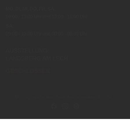
MO
DI
MI
DO
FR
SA
09:00
12:00 Uhr
13:00
18:00 Uhr
SA
09:00
13:00 Uhr
00:00
00:00 Uhr
AUSSTELLUNG
LANDSBERG AM LECH
GESCHLOSSEN
Copyright by Holz Fichtl Holzfachmarkt e.K. - 2026
In Kooperation mit dem