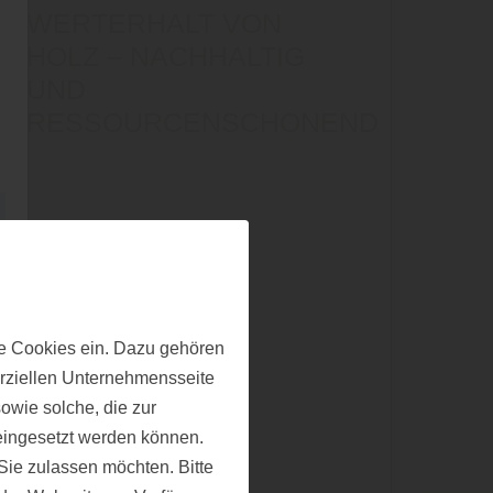
WERTERHALT VON
HOLZ – NACHHALTIG
UND
RESSOURCENSCHONEND
e Cookies ein. Dazu gehören
erziellen Unternehmensseite
owie solche, die zur
eingesetzt werden können.
ie zulassen möchten. Bitte