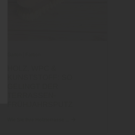
Garten
|
Farben
HOLZ, WPC &
KUNSTSTOFF: SO
GELINGT DER
TERRASSEN-
FRÜHJAHRSPUTZ
Wie Sie Ihre Holzterrasse ...