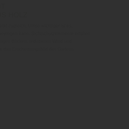
IT
US HOLZ
nkt zugleich. Umso wichtiger ist es,
 bewegen kann. Sichtschutzelemente erfüllen
rigen Blicken, reduzieren Wind und
sie das Erscheinungsbild des Gartens
…