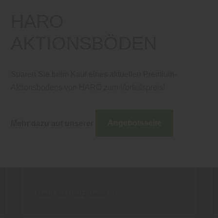
HARO
AKTIONSBÖDEN
Sparen Sie beim Kauf eines aktuellen Premium-
Aktionsbodens von HARO zum Vorteilspreis!
Farben
AUS ALT MACH NEU –
SO SCHNELL WIRD IHR
Mehr dazu auf unserer
Angebotsseite
E
HOLZ WIEDER SCHÖN
Mehr zu Holzpflege