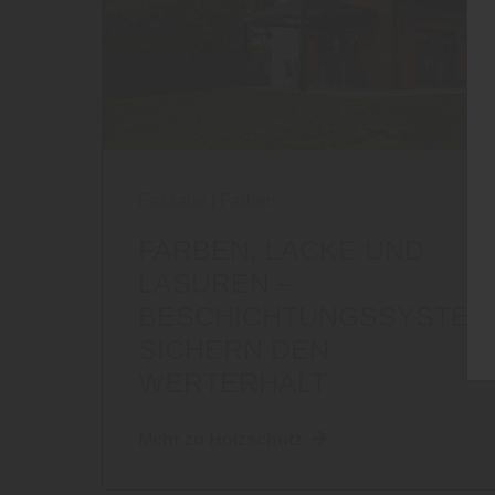
Fassade
|
Farben
FARBEN, LACKE UND
LASUREN –
BESCHICHTUNGSSYSTEM
SICHERN DEN
WERTERHALT
Mehr zu Holzschutz