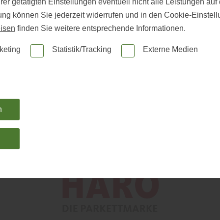
er getätigten Einstellungen eventuell nicht alle Leistungen au
gung können Sie jederzeit widerrufen und in den Cookie-Einste
isen
finden Sie weitere entsprechende Informationen.
keting
Statistik/Tracking
Externe Medien
Lesen Sie mehr über ...
n
KI-generiert
n