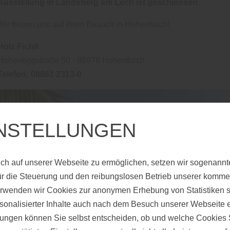
Ausstellung in Landsberg am Lech ist geschlossen
.
FARBEN UND
HOLZSCHUTZ: DEN
Wir freuen uns auf Ihren Besuch in Hohenfurch!
RICHTIGEN SCHUTZ
Holz Fichtl
FÜR JEDE
Hoheneggstraße 50 · 86978 Hohenfurch
OBERFLÄCHE FINDEN
Telefon: 08861 2313-0
INSTELLUNGEN
ch auf unserer Webseite zu ermöglichen, setzen wir sogenannt
ür die Steuerung und den reibungslosen Betrieb unserer komm
erwenden wir Cookies zur anonymen Erhebung von Statistiken s
sonalisierter Inhalte auch nach dem Besuch unserer Webseite 
ungen können Sie selbst entscheiden, ob und welche Cookies S