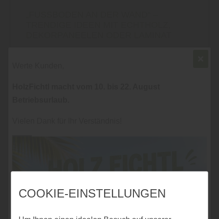
„FUSSBODEN AN DER WAND“ – T
RENDIGE IDEEN MIT ECHTHOLZ, D
EKORPANEELEN ODER LAMINAT
Werte Kunden,
Mehr zu Wandgestaltung
HolzFichtl macht vom 10. bis 22. August
Betriebsurlaub.
Vielen Dank für Ihr Verständnis!
COOKIE-EINSTELLUNGEN