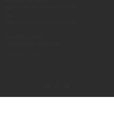
MO
DI
MI
DO
FR
SA
09:00
12:00 Uhr
13:00
18:00 Uhr
SA
09:00
13:00 Uhr
00:00
00:00 Uhr
AUSSTELLUNG
LANDSBERG AM LECH
GESCHLOSSEN
Copyright by Holz Fichtl Holzfachmarkt e.K. - 2026
In Kooperation mit dem