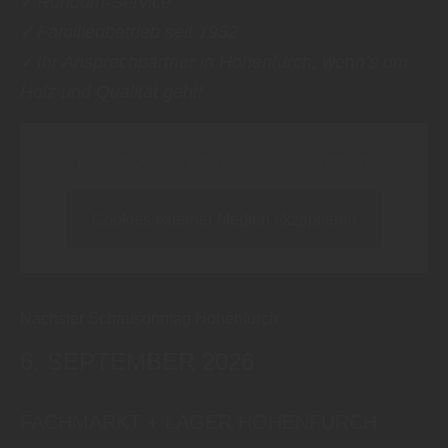
✓
Rundum-Service
✓
Familienbetrieb seit 1952
✓
Ihr Ansprechpartner in Hohenfurch, wenn’s um
Holz und Qualität geht!
Inhalt blockiert, bitte Cookies akzeptieren!
Cookies externer Medien akzeptieren
Nächster Schausonntag Hohenfurch:
6. SEPTEMBER 2026
FACHMARKT + LAGER HOHENFURCH