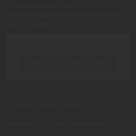
✓
Familienbetrieb seit 1952
✓
Ihr Ansprechpartner in Hohenfurch, wenn’s um
Holz und Qualität geht!
Inhalt blockiert, bitte Cookies akzeptieren!
Cookies externer Medien akzeptieren
Nächster Schausonntag Hohenfurch:
6. SEPTEMBER 2026
FACHMARKT + LAGER HOHENFURCH