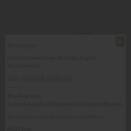
Werte Kunden,
HolzFichtl macht vom 10. bis 22. August
Betriebsurlaub.
Vielen Dank für Ihr Verständnis!
Bitte beachten:
Ausstellung in Landsberg am Lech ist geschlossen
.
Garten
Wir freuen uns auf Ihren Besuch in Hohenfurch!
MASSIVE TERRASSENÜBERDACHUNG
VS. MARKISE WAS PASST ZU MIR?
Holz Fichtl