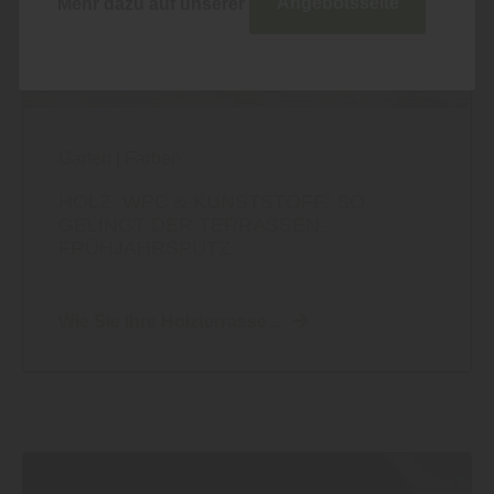
Mehr dazu auf unserer
Angebotsseite
Garten
|
Farben
HOLZ, WPC & KUNSTSTOFF: SO
GELINGT DER TERRASSEN-
FRÜHJAHRSPUTZ
Wie Sie Ihre Holzterrasse ...