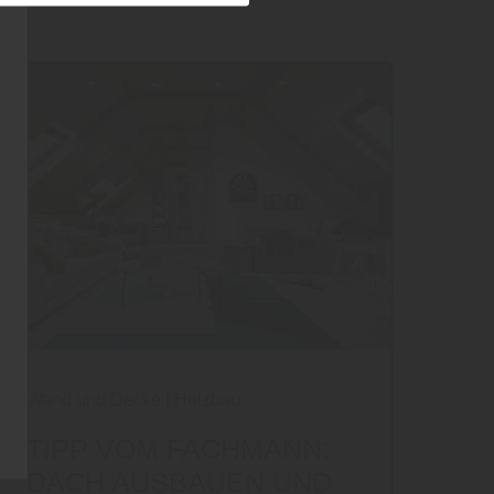
Wand und Decke
|
Holzbau
TIPP VOM FACHMANN:
DACH AUSBAUEN UND