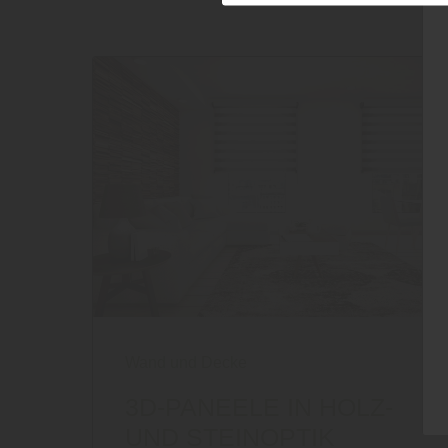
Wand und Decke
3D-PANEELE IN HOLZ-
UND STEINOPTIK