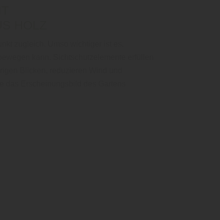
IT
US HOLZ
nkt zugleich. Umso wichtiger ist es,
 bewegen kann. Sichtschutzelemente erfüllen
rigen Blicken, reduzieren Wind und
sie das Erscheinungsbild des Gartens
…