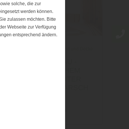
owie solche, die zur
eingesetzt werden können.
ie zulassen möchten. Bitte
f der Webseite zur Verfügung
llungen entsprechend ändern.
Holzbau
|
Innenausbau
|
Wand und Decke
HOLZRAHMENBAU -
HÄUSER MIT HOHEM
HOLZANTEIL WEITER
AUF DEM VORMARSCH
mehr zu Holzrahmenbau