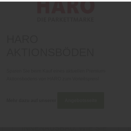
HARO
AKTIONSBÖDEN
Sparen Sie beim Kauf eines aktuellen Premium-
Aktionsbodens von HARO zum Vorteilspreis!
Mehr dazu auf unserer
Angebotsseite
Boden
|
Wand und Decke
PROFITIPP
INNENAUSBAU: WIE SIE