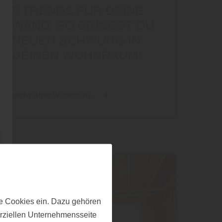
5 TRENDS FÜR DEINE
WAND: SO BRINGST DU
NEUEN SCHWUNG IN
DEINEN WOHNRAUM!
mehr über Wände im ...
e Cookies ein. Dazu gehören
erziellen Unternehmensseite