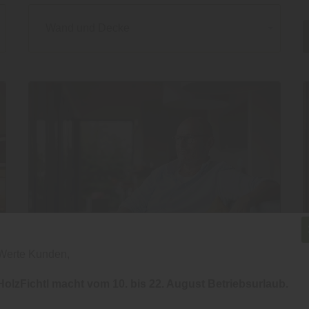
Wand und Decke
Werte Kunden,
HolzFichtl macht vom 10. bis 22. August Betriebsurlaub.
Boden
|
Wand und Decke
|
Holzbau