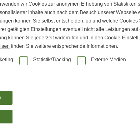
erwenden wir Cookies zur anonymen Erhebung von Statistiken s
sonalisierter Inhalte auch nach dem Besuch unserer Webseite 
ungen können Sie selbst entscheiden, ob und welche Cookies S
er getätigten Einstellungen eventuell nicht alle Leistungen au
gung können Sie jederzeit widerrufen und in den Cookie-Einste
isen
finden Sie weitere entsprechende Informationen.
Innenausbau
|
Wand und Decke
keting
Statistik/Tracking
Externe Medien
„FUSSBODEN AN DER W
AND“ – TRENDIGE I
DEEN MIT ECHTHOLZ, D
EKORPANEELEN O
n
DER LAMINAT
KI-generiert
n
Mehr zu Wandgestaltung