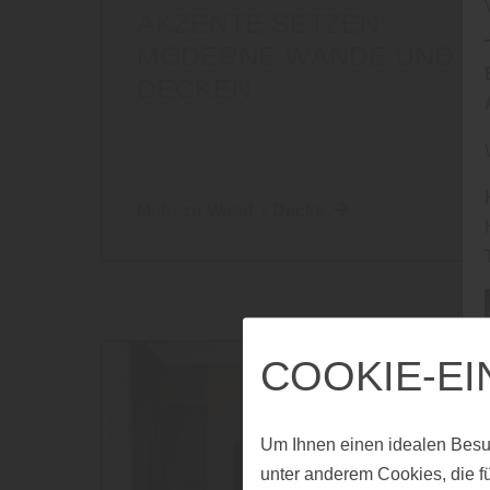
AKZENTE SETZEN:
MODERNE WÄNDE UND
DECKEN
Mehr zu Wand + Decke
COOKIE-E
Um Ihnen einen idealen Besu
unter anderem Cookies, die f