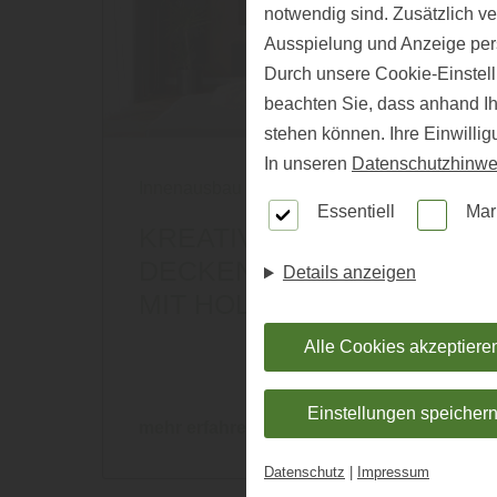
notwendig sind. Zusätzlich v
Ausspielung und Anzeige per
Durch unsere Cookie-Einstell
beachten Sie, dass anhand Ihr
stehen können. Ihre Einwilli
In unseren
Datenschutzhinwe
Innenausbau
|
Wand und Decke
Essentiell
Mar
KREATIVE WAND- UND
DECKENGESTALTUNG
Details anzeigen
MIT HOLZPANEELEN
Alle Cookies akzeptiere
Einstellungen speicher
mehr erfahren
Datenschutz
|
Impressum